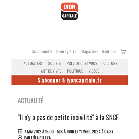
Accéder
au
contenu
Voir
Se connecter
S’enregistrer
Magazines
Boutique
le
ACTUALITÉS
SOCIÉTÉ
PRÈS DE CHEZ VOUS
CULTURE
panier
ART DE VIVRE
POLITIQUE
VIDÉOS
S'abonner à lyoncapitale.fr
ACTUALITÉ
"Il n'y a pas de petite incivilité" à la SNCF
7 MAI 2012 À 15:00
- MIS À JOUR LE 11 AVRIL 2024 À 07:37
PAR
LEÏLA PIAZZA