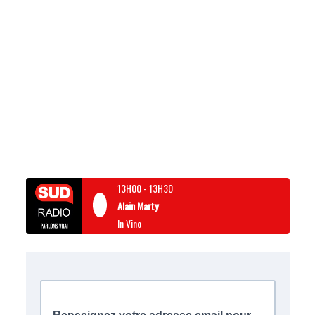
13H00
-
13H30
Alain Marty
In Vino