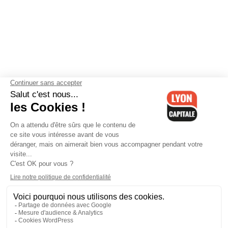
Contactez-nous
-
Mentions légales
-
CGV
-
Politique de
confidentialité
-
Gestion des cookies
-
Lyon Capitale TV
-
Archives
Lyon Capitale