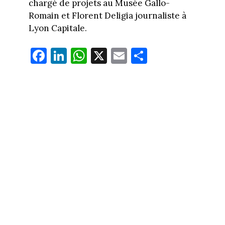
chargé de projets au Musée Gallo-
Romain et Florent Deligia journaliste à
Lyon Capitale.
Fa
Li
W
X
E
Pa
ce
nk
ha
m
rt
bo
ed
ts
ail
ag
ok
In
Ap
er
p