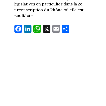
législatives en particulier dans la 2e
circonscription du Rhône où elle est
candidate.
Fa
Li
W
X
E
Pa
ce
nk
ha
m
rt
bo
ed
ts
ail
ag
ok
In
Ap
er
p