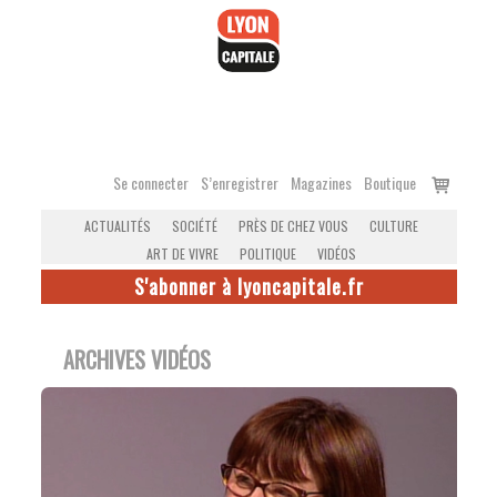
Accéder
au
contenu
Voir
Se connecter
S’enregistrer
Magazines
Boutique
le
ACTUALITÉS
SOCIÉTÉ
PRÈS DE CHEZ VOUS
CULTURE
panier
ART DE VIVRE
POLITIQUE
VIDÉOS
S'abonner à lyoncapitale.fr
ARCHIVES VIDÉOS