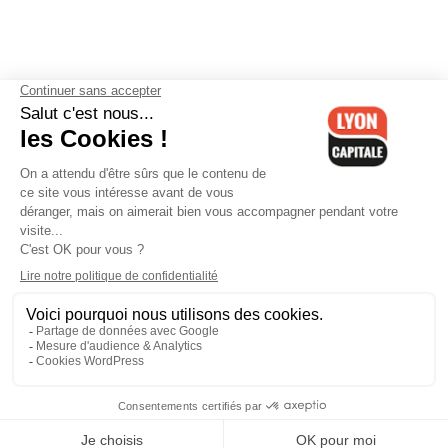
Contactez-nous
-
Mentions légales
-
CGV
-
Politique de
confidentialité
-
Gestion des cookies
-
Lyon Capitale TV
-
Archives
Lyon Capitale
Lyon Capitale - 51 avenue Maréchal Foch - CS 40091 - 69456 Lyon
Cedex 06