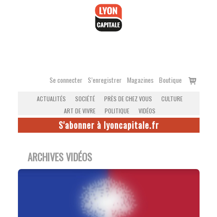
Accéder
au
contenu
Voir
Se connecter
S’enregistrer
Magazines
Boutique
le
ACTUALITÉS
SOCIÉTÉ
PRÈS DE CHEZ VOUS
CULTURE
panier
ART DE VIVRE
POLITIQUE
VIDÉOS
S'abonner à lyoncapitale.fr
ARCHIVES VIDÉOS