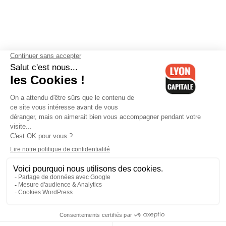
Contactez-nous
-
Mentions légales
-
CGV
-
Politique de
confidentialité
-
Gestion des cookies
-
Lyon Capitale TV
-
Archives
Lyon Capitale
Lyon Capitale - 51 avenue Maréchal Foch - CS 40091 - 69456 Lyon
Cedex 06