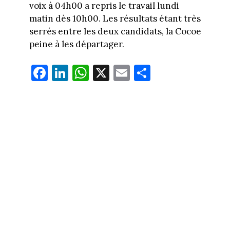
voix à 04h00 a repris le travail lundi
matin dès 10h00. Les résultats étant très
serrés entre les deux candidats, la Cocoe
peine à les départager.
Fa
Li
W
X
E
Pa
ce
nk
ha
m
rt
bo
ed
ts
ail
ag
ok
In
Ap
er
p