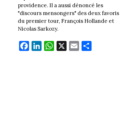
providence. Il a aussi dénoncé les
"discours mensongers" des deux favoris
du premier tour, François Hollande et
Nicolas Sarkozy.
Fa
Li
W
X
E
Pa
ce
nk
ha
m
rt
bo
ed
ts
ail
ag
ok
In
Ap
er
p