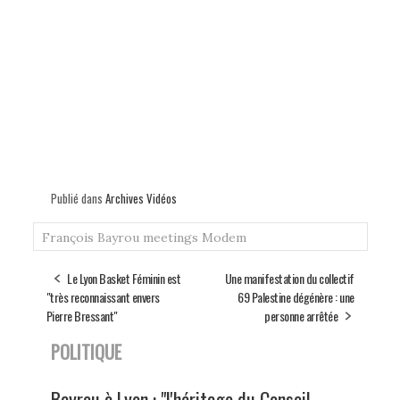
Publié dans
Archives Vidéos
François Bayrou
meetings
Modem
Le Lyon Basket Féminin est
Une manifestation du collectif
"très reconnaissant envers
69 Palestine dégénère : une
Pierre Bressant"
personne arrêtée
POLITIQUE
Bayrou à Lyon : "l'héritage du Conseil