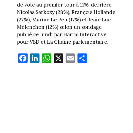
de vote au premier tour à 11%, derrière
Nicolas Sarkozy (28%), François Hollande
(27%), Marine Le Pen (17%) et Jean-Luc
Mélenchon (12%) selon un sondage
publié ce lundi par Harris Interactive
pour VSD et La Chaîne parlementaire.
Fa
Li
W
X
E
Pa
ce
nk
ha
m
rt
bo
ed
ts
ail
ag
ok
In
Ap
er
p