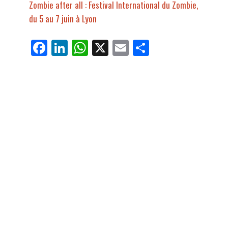
Zombie after all : Festival International du Zombie,
du 5 au 7 juin à Lyon
Fa
Li
W
X
E
Pa
ce
nk
ha
m
rt
bo
ed
ts
ail
ag
ok
In
Ap
er
p