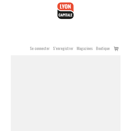
Accéder
au
contenu
Voir
Se connecter
S’enregistrer
Magazines
Boutique
le
panier