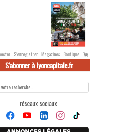
Voir
necter
S’enregistrer
Magazines
Boutique
le
S'abonner à lyoncapitale.fr
panier
réseaux sociaux