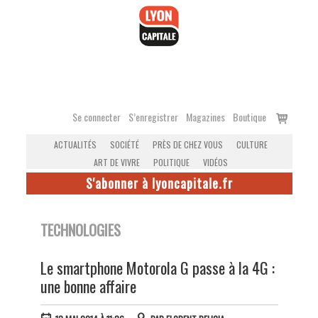
Accéder
au
contenu
Voir
Se connecter
S’enregistrer
Magazines
Boutique
le
ACTUALITÉS
SOCIÉTÉ
PRÈS DE CHEZ VOUS
CULTURE
panier
ART DE VIVRE
POLITIQUE
VIDÉOS
S'abonner à lyoncapitale.fr
TECHNOLOGIES
Le smartphone Motorola G passe à la 4G :
une bonne affaire