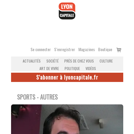
Accéder
au
contenu
Voir
Se connecter
S’enregistrer
Magazines
Boutique
le
ACTUALITÉS
SOCIÉTÉ
PRÈS DE CHEZ VOUS
CULTURE
panier
ART DE VIVRE
POLITIQUE
VIDÉOS
S'abonner à lyoncapitale.fr
SPORTS - AUTRES