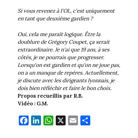
Si vous revenez à l'OL, c'est uniquement
en tant que deuxième gardien ?
Oui, cela me paraît logique. Être la
doublure de Grégory Coupet, ça serait
extraordinaire. Je n'ai que 19 ans, à ses
côtés, je ne pourrais que progresser.
Lorsqu'on est gardien et qu'on ne joue pas,
on a un manque de repères. Actuellement,
je discute avec les dirigeants lyonnais, je
dois bien réfléchir et faire le bon choix.
Propos recueillis par R.B.
Vidéo : G.M.
Fa
Li
W
X
E
Pa
ce
nk
ha
m
rt