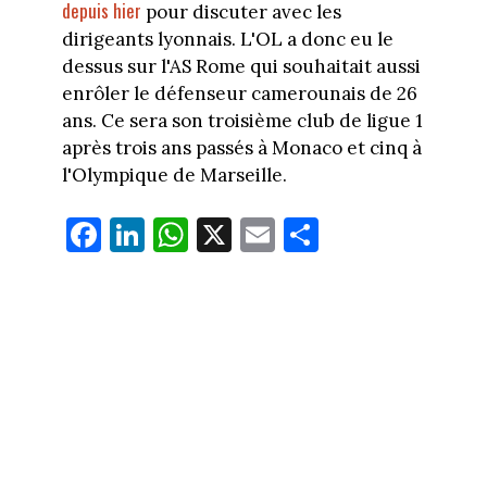
depuis hier
pour discuter avec les
dirigeants lyonnais. L'OL a donc eu le
dessus sur l'AS Rome qui souhaitait aussi
enrôler le défenseur camerounais de 26
ans. Ce sera son troisième club de ligue 1
après trois ans passés à Monaco et cinq à
l'Olympique de Marseille.
Fa
Li
W
X
E
Pa
ce
nk
ha
m
rt
bo
ed
ts
ail
ag
ok
In
Ap
er
p