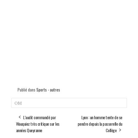
Publié dans
Sports - autres
OM
L’audit commandé par
Lyon : un homme tente de se
Wauquiez très critique sur les
pendre depuis la passerelle du
années Queyranne
Collège