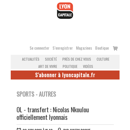
Accéder
au
contenu
Voir
Se connecter
S’enregistrer
Magazines
Boutique
le
ACTUALITÉS
SOCIÉTÉ
PRÈS DE CHEZ VOUS
CULTURE
panier
ART DE VIVRE
POLITIQUE
VIDÉOS
S'abonner à lyoncapitale.fr
SPORTS - AUTRES
OL - transfert : Nicolas Nkoulou
officiellement lyonnais