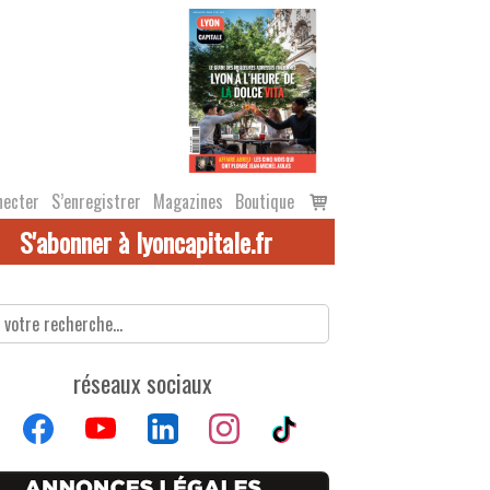
Voir
necter
S’enregistrer
Magazines
Boutique
le
S'abonner à lyoncapitale.fr
panier
réseaux sociaux