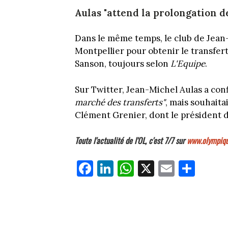
Aulas "attend la prolongation d
Dans le même temps, le club de Jean-
Montpellier pour obtenir le transfer
Sanson, toujours selon
L'Equipe
.
Sur Twitter, Jean-Michel Aulas a conf
marché des transferts"
, mais souhait
Clément Grenier, dont le président d
Toute l'actualité de l'OL, c'est 7/7 sur
www.olympiqu
Fa
Li
W
X
E
Pa
ce
nk
ha
m
rt
bo
ed
ts
ail
ag
ok
In
Ap
er