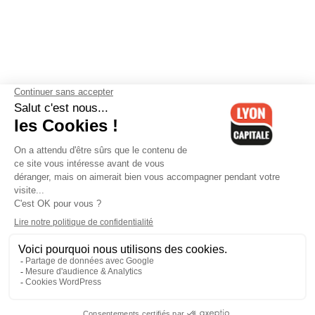
Contactez-nous
-
Mentions légales
-
CGV
-
Politique de
confidentialité
-
Gestion des cookies
-
Lyon Capitale TV
-
Archives
Lyon Capitale
Lyon Capitale - 51 avenue Maréchal Foch - CS 40091 - 69456 Lyon