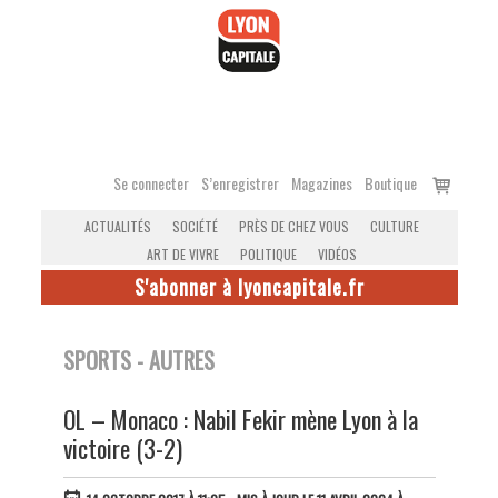
Accéder
au
contenu
Voir
Se connecter
S’enregistrer
Magazines
Boutique
le
ACTUALITÉS
SOCIÉTÉ
PRÈS DE CHEZ VOUS
CULTURE
panier
ART DE VIVRE
POLITIQUE
VIDÉOS
S'abonner à lyoncapitale.fr
SPORTS - AUTRES
OL – Monaco : Nabil Fekir mène Lyon à la
victoire (3-2)