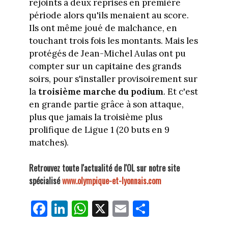
rejoints à deux reprises en première
période alors qu'ils menaient au score.
Ils ont même joué de malchance, en
touchant trois fois les montants. Mais les
protégés de Jean-Michel Aulas ont pu
compter sur un capitaine des grands
soirs, pour s'installer provisoirement sur
la
troisième marche du podium
. Et c'est
en grande partie grâce à son attaque,
plus que jamais la troisième plus
prolifique de Ligue 1 (20 buts en 9
matches).
Retrouvez toute l'actualité de l'OL sur notre site
spécialisé
www.olympique-et-lyonnais.com
Fa
Li
W
X
E
Pa
ce
nk
ha
m
rt