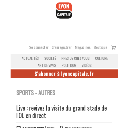
Accéder
au
contenu
Voir
Se connecter
S’enregistrer
Magazines
Boutique
le
ACTUALITÉS
SOCIÉTÉ
PRÈS DE CHEZ VOUS
CULTURE
panier
ART DE VIVRE
POLITIQUE
VIDÉOS
S'abonner à lyoncapitale.fr
SPORTS - AUTRES
Live : revivez la visite du grand stade de
l'OL en direct