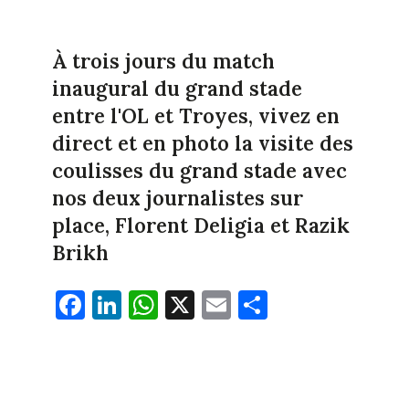
À trois jours du match
inaugural du grand stade
entre l'OL et Troyes, vivez en
direct et en photo la visite des
coulisses du grand stade avec
nos deux journalistes sur
place, Florent Deligia et Razik
Brikh
Fa
Li
W
X
E
Pa
ce
nk
ha
m
rt
bo
ed
ts
ail
ag
ok
In
Ap
er