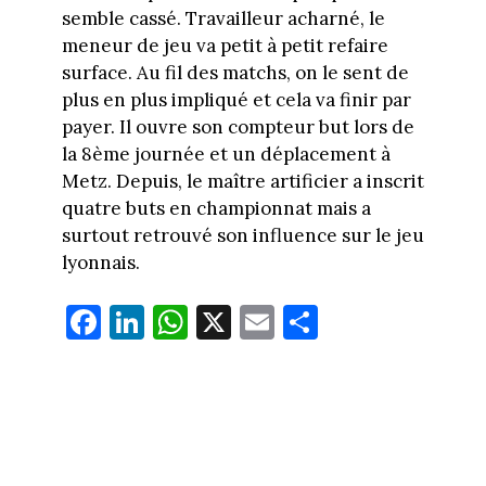
semble cassé. Travailleur acharné, le
meneur de jeu va petit à petit refaire
surface. Au fil des matchs, on le sent de
plus en plus impliqué et cela va finir par
payer. Il ouvre son compteur but lors de
la 8ème journée et un déplacement à
Metz. Depuis, le maître artificier a inscrit
quatre buts en championnat mais a
surtout retrouvé son influence sur le jeu
lyonnais.
Fa
Li
W
X
E
Pa
ce
nk
ha
m
rt
bo
ed
ts
ail
ag
ok
In
Ap
er
p