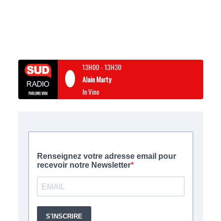
13H00
-
13H30
Alain Marty
In Vino