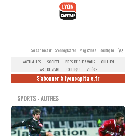
Accéder
au
contenu
Voir
Se connecter
S’enregistrer
Magazines
Boutique
le
ACTUALITÉS
SOCIÉTÉ
PRÈS DE CHEZ VOUS
CULTURE
panier
ART DE VIVRE
POLITIQUE
VIDÉOS
S'abonner à lyoncapitale.fr
SPORTS - AUTRES