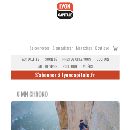
Accéder
au
contenu
Voir
Se connecter
S’enregistrer
Magazines
Boutique
le
ACTUALITÉS
SOCIÉTÉ
PRÈS DE CHEZ VOUS
CULTURE
panier
ART DE VIVRE
POLITIQUE
VIDÉOS
S'abonner à lyoncapitale.fr
6 MN CHRONO