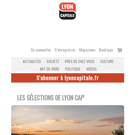
Accéder
au
contenu
Voir
Se connecter
S’enregistrer
Magazines
Boutique
le
ACTUALITÉS
SOCIÉTÉ
PRÈS DE CHEZ VOUS
CULTURE
panier
ART DE VIVRE
POLITIQUE
VIDÉOS
S'abonner à lyoncapitale.fr
LES SÉLECTIONS DE LYON CAP'