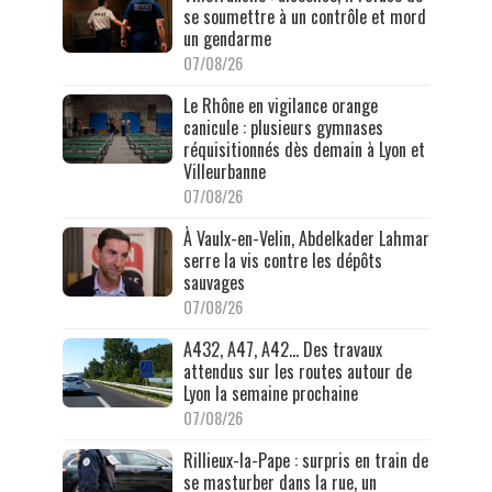
se soumettre à un contrôle et mord
un gendarme
07/08/26
Le Rhône en vigilance orange
canicule : plusieurs gymnases
réquisitionnés dès demain à Lyon et
Villeurbanne
07/08/26
À Vaulx-en-Velin, Abdelkader Lahmar
serre la vis contre les dépôts
sauvages
07/08/26
A432, A47, A42… Des travaux
attendus sur les routes autour de
Lyon la semaine prochaine
07/08/26
Rillieux-la-Pape : surpris en train de
se masturber dans la rue, un