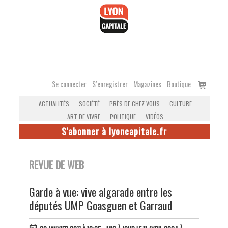
Accéder
au
contenu
Voir
Se connecter
S’enregistrer
Magazines
Boutique
le
ACTUALITÉS
SOCIÉTÉ
PRÈS DE CHEZ VOUS
CULTURE
panier
ART DE VIVRE
POLITIQUE
VIDÉOS
S'abonner à lyoncapitale.fr
REVUE DE WEB
Garde à vue: vive algarade entre les
députés UMP Goasguen et Garraud