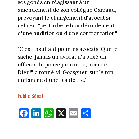
ses gonds en réagissant à un
amendement de son collègue Garraud,
prévoyant le changement d'avocat si
celui-ci "perturbe le bon déroulement
d'une audition ou d'une confrontation".
"C'est insultant pour les avocats! Que je
sache, jamais un avocat n'a boxé un
officier de police judiciaire, nom de
Dieu!", a tonné M. Goasguen sur le ton
enflammé d'une plaidoirie."
Public Sénat
Fa
Li
W
X
E
Pa
ce
nk
ha
m
rt
bo
ed
ts
ail
ag