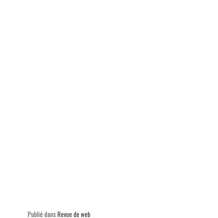
ok
In
Ap
er
p
Publié dans
Revue de web