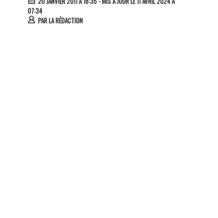
20 JANVIER 2011 À 18:35
- MIS À JOUR LE 11 AVRIL 2024 À
07:34
PAR
LA RÉDACTION