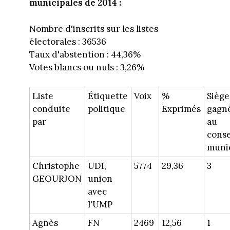
municipales de 2014 :
Nombre d'inscrits sur les listes
électorales : 36536
Taux d'abstention : 44,36%
Votes blancs ou nuls : 3,26%
Liste
Étiquette
Voix
%
Siège
conduite
politique
Exprimés
gagn
par
au
conse
munic
Christophe
UDI,
5774
29,36
3
GEOURJON
union
avec
l'UMP
Agnès
FN
2469
12,56
1