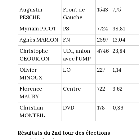
Augustin
Front de
1543
7,75
PESCHE
Gauche
Myriam PICOT
PS
7724
38,81
Agnès MARION
FN
2597
13,04
Christophe
UDI, union
4746
23,84
GEOURJON
avec l'UMP
Olivier
LO
227
1,14
MINOUX
Florence
Centre
722
3,62
MAURY
Christian
DVD
178
0,89
MONTEIL
Résultats du 2nd tour des élections