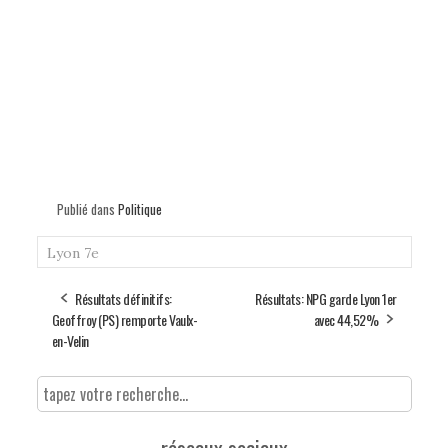
Publié dans
Politique
Lyon 7e
Résultats définitifs:
Résultats: NPG garde Lyon 1er
Geoffroy (PS) remporte Vaulx-
avec 44,52%
en-Velin
réseaux sociaux