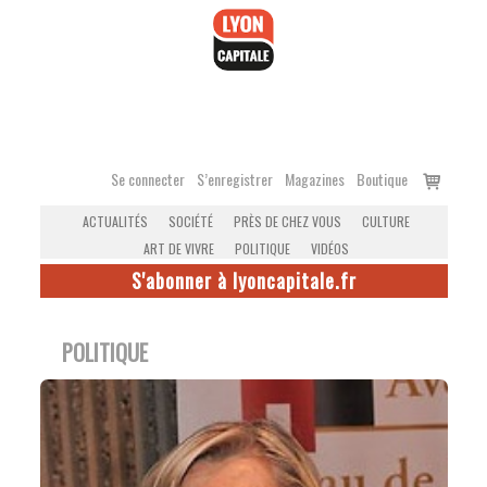
Accéder
au
contenu
Voir
Se connecter
S’enregistrer
Magazines
Boutique
le
ACTUALITÉS
SOCIÉTÉ
PRÈS DE CHEZ VOUS
CULTURE
panier
ART DE VIVRE
POLITIQUE
VIDÉOS
S'abonner à lyoncapitale.fr
POLITIQUE