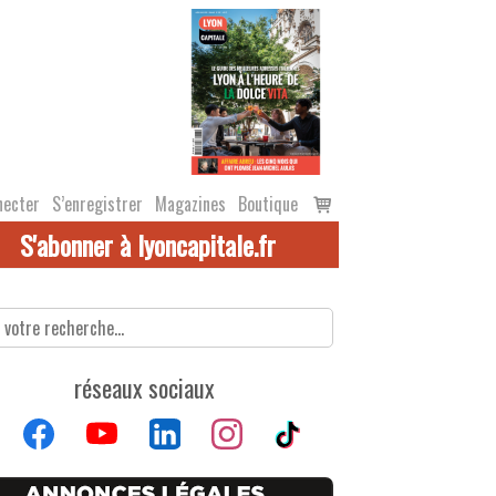
Voir
necter
S’enregistrer
Magazines
Boutique
le
S'abonner à lyoncapitale.fr
panier
réseaux sociaux