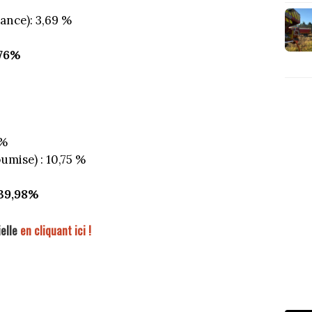
ance): 3,69 %
,76%
 %
mise) : 10,75 %
 39,98%
ielle
en cliquant ici !