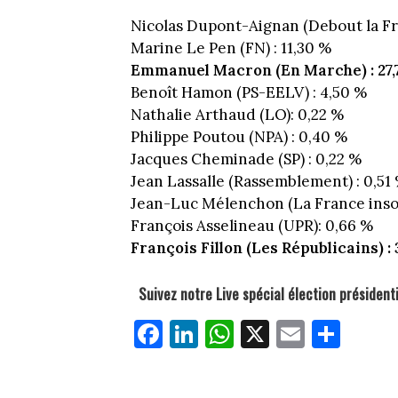
Nicolas Dupont-Aignan (Debout la Fr
Marine Le Pen (FN) : 11,30 %
Emmanuel Macron (En Marche) : 27
Benoît Hamon (PS-EELV) : 4,50 %
Nathalie Arthaud (LO): 0,22 %
Philippe Poutou (NPA) : 0,40 %
Jacques Cheminade (SP) : 0,22 %
Jean Lassalle (Rassemblement) : 0,51
Jean-Luc Mélenchon (La France insou
François Asselineau (UPR): 0,66 %
François Fillon (Les Républicains) :
Suivez notre Live spécial élection président
Fa
Li
W
X
E
Pa
ce
nk
ha
m
rt
bo
ed
ts
ail
ag