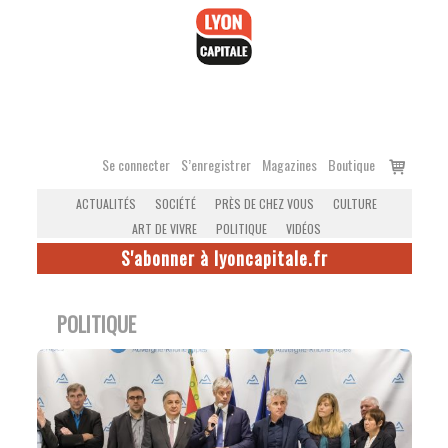
Accéder
au
contenu
Voir
Se connecter
S’enregistrer
Magazines
Boutique
le
ACTUALITÉS
SOCIÉTÉ
PRÈS DE CHEZ VOUS
CULTURE
panier
ART DE VIVRE
POLITIQUE
VIDÉOS
S'abonner à lyoncapitale.fr
POLITIQUE