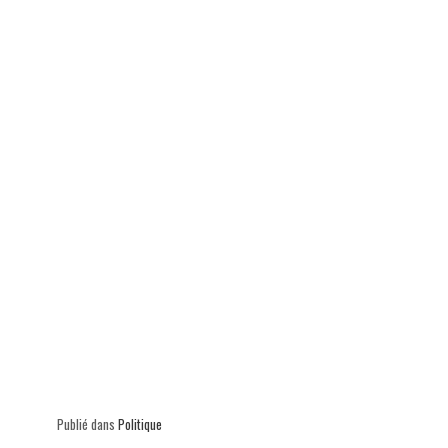
p
Publié dans
Politique