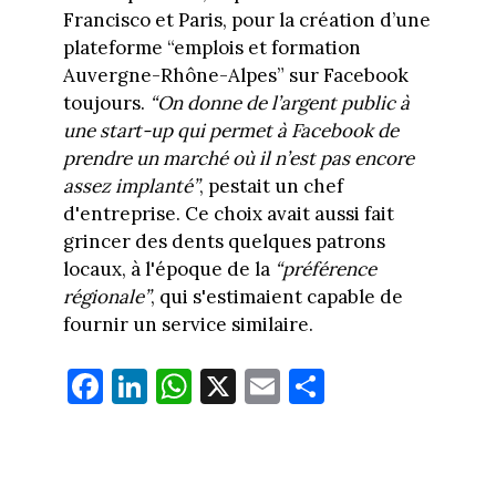
Francisco et Paris, pour la création d’une
plateforme “emplois et formation
Auvergne-Rhône-Alpes” sur Facebook
toujours.
“On donne de l’argent public à
une start-up qui permet à Facebook de
prendre un marché où il n’est pas encore
assez implanté”
, pestait un chef
d'entreprise. Ce choix avait aussi fait
grincer des dents quelques patrons
locaux, à l'époque de la
“préférence
régionale”
, qui s'estimaient capable de
fournir un service similaire.
Fa
Li
W
X
E
Pa
ce
nk
ha
m
rt
bo
ed
ts
ail
ag
ok
In
Ap
er