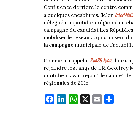
Confluence derrière le centre commer
InterMédi
à quelques encablures. Selon
délégué du quotidien régional en cha
campagne du candidat Les Républicai
mobiliser le réseau acquis au sein d
la campagne municipale de l'actuel 1e
Rue89 Lyon
Comme le rappelle
, il ne s
rejoindre les rangs de LR. Geoffrey M
quotidien, avait rejoint le cabinet d
régionales de 2015.
Fa
Li
W
X
E
Pa
ce
nk
ha
m
rt
bo
ed
ts
ail
ag
ok
In
Ap
er