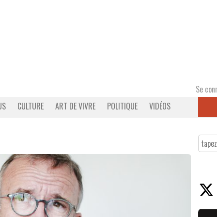
Se con
US
CULTURE
ART DE VIVRE
POLITIQUE
VIDÉOS