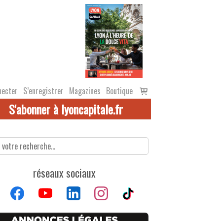
Voir
necter
S’enregistrer
Magazines
Boutique
le
S'abonner à lyoncapitale.fr
panier
réseaux sociaux