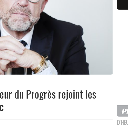
eur du Progrès rejoint les
nc
D'HE