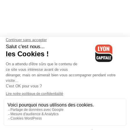
Contactez-nous
-
Mentions légales
-
CGV
-
Politique de
confidentialité
-
Gestion des cookies
-
Lyon Capitale TV
-
Archives
Lyon Capitale
Lyon Capitale - 51 avenue Maréchal Foch - CS 40091 - 69456 Lyon