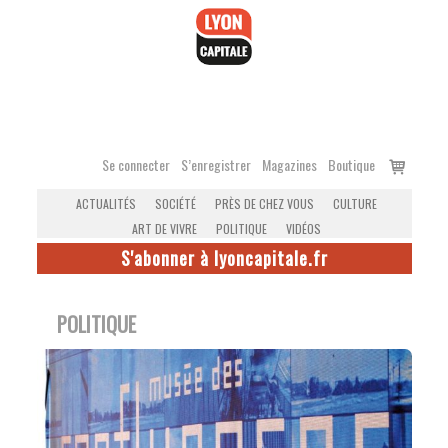
Accéder
au
contenu
Voir
Se connecter
S’enregistrer
Magazines
Boutique
le
ACTUALITÉS
SOCIÉTÉ
PRÈS DE CHEZ VOUS
CULTURE
panier
ART DE VIVRE
POLITIQUE
VIDÉOS
S'abonner à lyoncapitale.fr
POLITIQUE