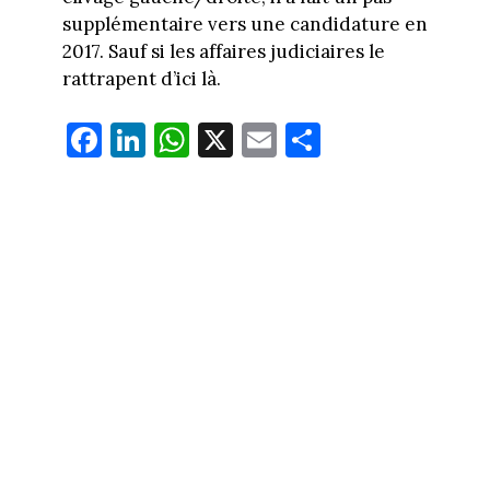
supplémentaire vers une candidature en
2017. Sauf si les affaires judiciaires le
rattrapent d’ici là.
Fa
Li
W
X
E
Pa
ce
nk
ha
m
rt
bo
ed
ts
ail
ag
ok
In
Ap
er
p