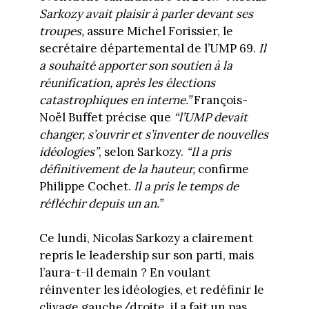
Sarkozy avait plaisir à parler devant ses
troupes,
assure Michel Forissier, le
secrétaire départemental de l’UMP 69.
Il
a souhaité apporter son soutien à la
réunification, après les élections
catastrophiques en interne.”
François-
Noël Buffet précise que
“l’UMP devait
changer, s’ouvrir et s’inventer de nouvelles
idéologies”
, selon Sarkozy.
“Il a pris
définitivement de la hauteur,
confirme
Philippe Cochet.
Il a pris le temps de
réfléchir depuis un an.”
Ce lundi, Nicolas Sarkozy a clairement
repris le leadership sur son parti, mais
l’aura-t-il demain ? En voulant
réinventer les idéologies, et redéfinir le
clivage gauche/droite, il a fait un pas