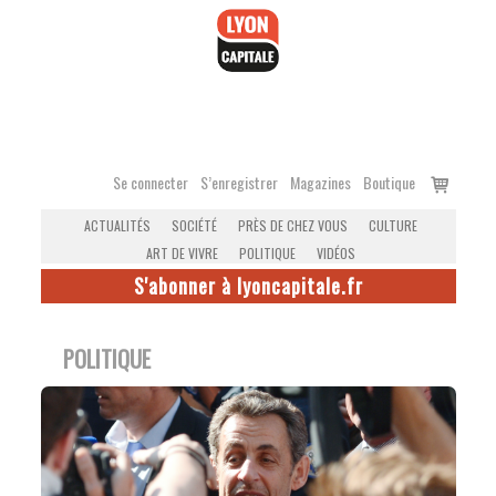
Accéder
au
contenu
Voir
Se connecter
S’enregistrer
Magazines
Boutique
le
ACTUALITÉS
SOCIÉTÉ
PRÈS DE CHEZ VOUS
CULTURE
panier
ART DE VIVRE
POLITIQUE
VIDÉOS
S'abonner à lyoncapitale.fr
POLITIQUE