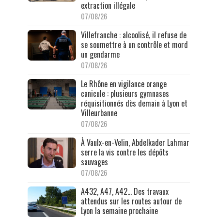
extraction illégale
07/08/26
Villefranche : alcoolisé, il refuse de
se soumettre à un contrôle et mord
un gendarme
07/08/26
Le Rhône en vigilance orange
canicule : plusieurs gymnases
réquisitionnés dès demain à Lyon et
Villeurbanne
07/08/26
À Vaulx-en-Velin, Abdelkader Lahmar
serre la vis contre les dépôts
sauvages
07/08/26
A432, A47, A42… Des travaux
attendus sur les routes autour de
Lyon la semaine prochaine