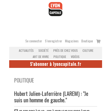
Accéder
au
contenu
Voir
Se connecter
S’enregistrer
Magazines
Boutique
le
ACTUALITÉS
SOCIÉTÉ
PRÈS DE CHEZ VOUS
CULTURE
panier
ART DE VIVRE
POLITIQUE
VIDÉOS
S'abonner à lyoncapitale.fr
POLITIQUE
Hubert Julien-Laferrière (LAREM) : "Je
suis un homme de gauche."