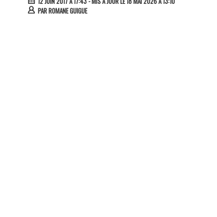
12 JUIN 2017 À 17:43
- MIS À JOUR LE 18 MAI 2026 À 13:10
PAR
ROMANE GUIGUE