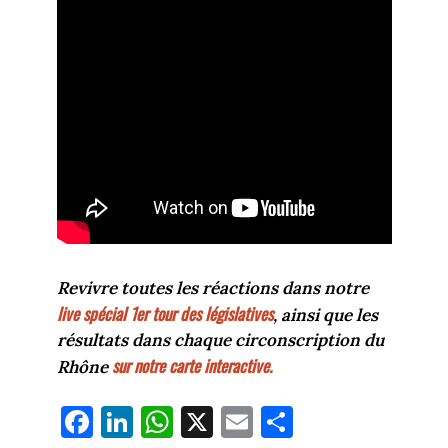
Revivre toutes les réactions dans notre
live spécial 1er tour des législatives
, ainsi que les
résultats dans chaque circonscription du
sur notre carte interactive.
Rhône
Fa
Li
W
X
E
Pa