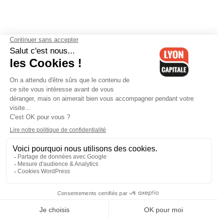
Contactez-nous
-
Mentions légales
-
CGV
-
Politique de
confidentialité
-
Gestion des cookies
-
Lyon Capitale TV
-
Archives
Lyon Capitale
Lyon Capitale - 51 avenue Maréchal Foch - CS 40091 - 69456 Lyon
Cedex 06