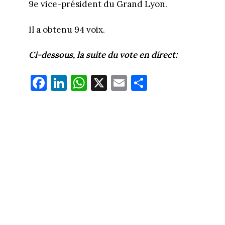
9e vice-président du Grand Lyon.
Il a obtenu 94 voix.
Ci-dessous, la suite du vote en direct:
Fa
Li
W
X
E
Pa
ce
nk
ha
m
rt
bo
ed
ts
ail
ag
ok
In
Ap
er
p