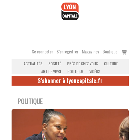
Accéder
au
contenu
Voir
Se connecter
S’enregistrer
Magazines
Boutique
le
ACTUALITÉS
SOCIÉTÉ
PRÈS DE CHEZ VOUS
CULTURE
panier
ART DE VIVRE
POLITIQUE
VIDÉOS
S'abonner à lyoncapitale.fr
POLITIQUE