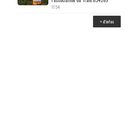
l’association du Train 634269
11:54
+ d'infos