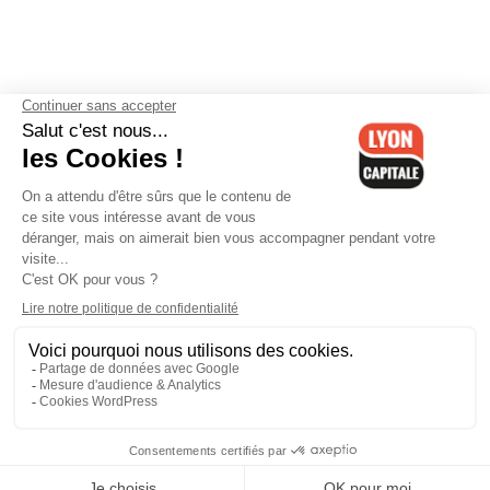
Contactez-nous
-
Mentions légales
-
CGV
-
Politique de
confidentialité
-
Gestion des cookies
-
Lyon Capitale TV
-
Archives
Lyon Capitale
Lyon Capitale - 51 avenue Maréchal Foch - CS 40091 - 69456 Lyon
Cedex 06