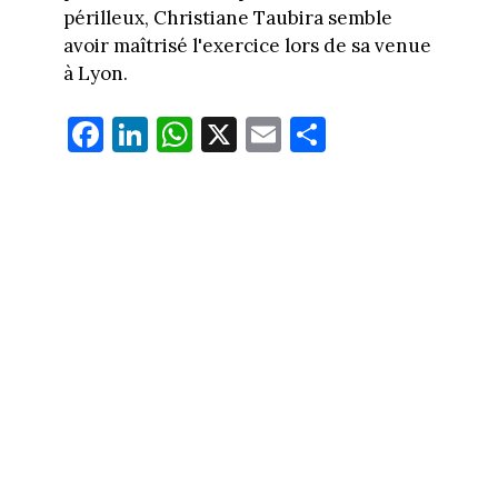
périlleux, Christiane Taubira semble
avoir maîtrisé l'exercice lors de sa venue
à Lyon.
Fa
Li
W
X
E
Pa
ce
nk
ha
m
rt
bo
ed
ts
ail
ag
ok
In
Ap
er
p