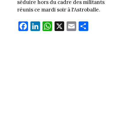
séduire hors du cadre des militants
réunis ce mardi soir à l'Astroballe.
Fa
Li
W
X
E
Pa
ce
nk
ha
m
rt
bo
ed
ts
ail
ag
ok
In
Ap
er
p