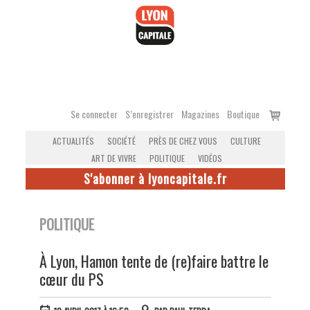
Accéder
au
contenu
Voir
Se connecter
S’enregistrer
Magazines
Boutique
le
ACTUALITÉS
SOCIÉTÉ
PRÈS DE CHEZ VOUS
CULTURE
panier
ART DE VIVRE
POLITIQUE
VIDÉOS
S'abonner à lyoncapitale.fr
POLITIQUE
À Lyon, Hamon tente de (re)faire battre le
cœur du PS