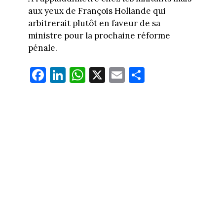
aux yeux de François Hollande qui
arbitrerait plutôt en faveur de sa
ministre pour la prochaine réforme
pénale.
Fa
Li
W
X
E
Pa
ce
nk
ha
m
rt
bo
ed
ts
ail
ag
ok
In
Ap
er
p