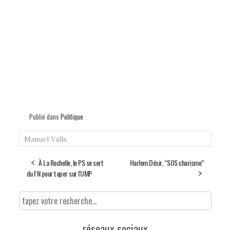
Publié dans
Politique
Manuel Valls
À La Rochelle, le PS se sert
Harlem Désir, “SOS charisme”
du FN pour taper sur l'UMP
réseaux sociaux