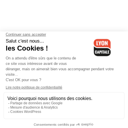
Contactez-nous
-
Mentions légales
-
CGV
-
Politique de
confidentialité
-
Gestion des cookies
-
Lyon Capitale TV
-
Archives
Lyon Capitale
Lyon Capitale - 51 avenue Maréchal Foch - CS 40091 - 69456 Lyon
Cedex 06