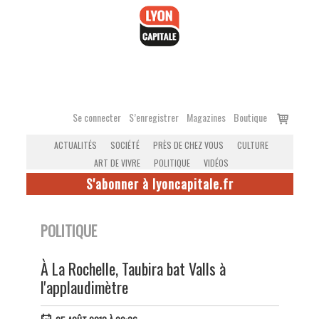
Accéder
au
contenu
Voir
Se connecter
S’enregistrer
Magazines
Boutique
le
ACTUALITÉS
SOCIÉTÉ
PRÈS DE CHEZ VOUS
CULTURE
panier
ART DE VIVRE
POLITIQUE
VIDÉOS
S'abonner à lyoncapitale.fr
POLITIQUE
À La Rochelle, Taubira bat Valls à
l'applaudimètre