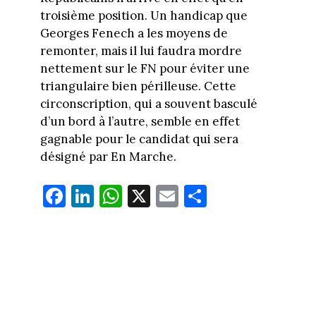
troisième position. Un handicap que
Georges Fenech a les moyens de
remonter, mais il lui faudra mordre
nettement sur le FN pour éviter une
triangulaire bien périlleuse. Cette
circonscription, qui a souvent basculé
d’un bord à l’autre, semble en effet
gagnable pour le candidat qui sera
désigné par En Marche.
Fa
Li
W
X
E
Pa
ce
nk
ha
m
rt
bo
ed
ts
ail
ag
ok
In
Ap
er
p