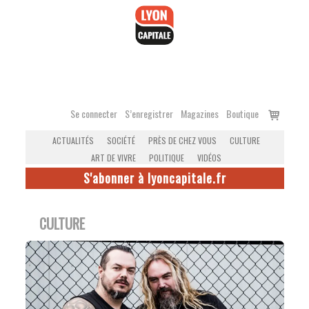
Accéder
au
contenu
Voir
Se connecter
S’enregistrer
Magazines
Boutique
le
ACTUALITÉS
SOCIÉTÉ
PRÈS DE CHEZ VOUS
CULTURE
panier
ART DE VIVRE
POLITIQUE
VIDÉOS
S'abonner à lyoncapitale.fr
CULTURE