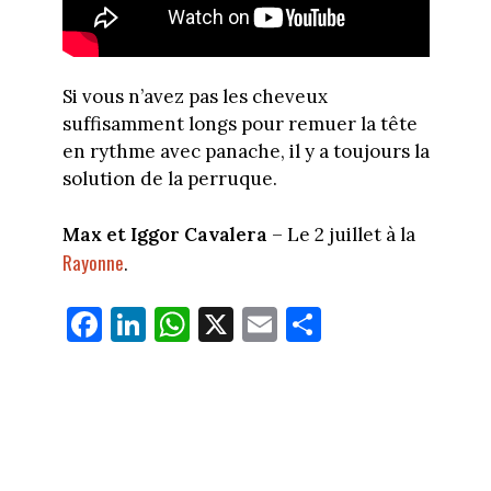
Si vous n’avez pas les cheveux
suffisamment longs pour remuer la tête
en rythme avec panache, il y a toujours la
solution de la perruque.
Max et Iggor Cavalera
– Le 2 juillet à la
Rayonne
.
Fa
Li
W
X
E
Pa
ce
nk
ha
m
rt
bo
ed
ts
ail
ag
ok
In
Ap
er
p