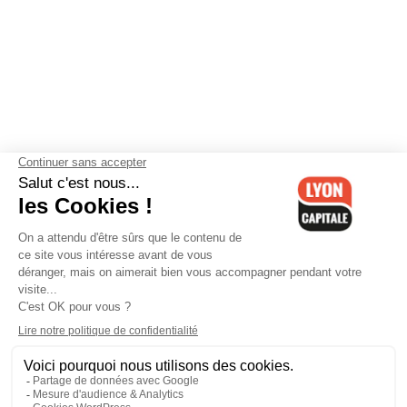
Contactez-nous
-
Mentions légales
-
CGV
-
Politique de
confidentialité
-
Gestion des cookies
-
Lyon Capitale TV
-
Archives