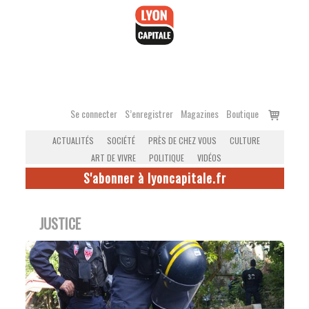
Accéder
au
contenu
Voir
Se connecter
S’enregistrer
Magazines
Boutique
le
ACTUALITÉS
SOCIÉTÉ
PRÈS DE CHEZ VOUS
CULTURE
panier
ART DE VIVRE
POLITIQUE
VIDÉOS
S'abonner à lyoncapitale.fr
JUSTICE