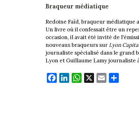
Braqueur médiatique
Redoine Faïd, braqueur médiatique a
Un livre où il confessait être un repen
occasion, il avait été invité de l'émi
nouveaux braqueurs sur
Lyon Capita
journaliste spécialisé dans le grand 
Lyon et Guillaume Lamy journaliste à
Fa
Li
W
X
E
Pa
ce
nk
ha
m
rt
bo
ed
ts
ail
ag
ok
In
Ap
er
p