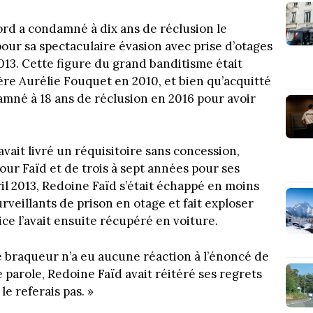
ord a condamné à dix ans de réclusion le
ur sa spectaculaire évasion avec prise d’otages
2013. Cette figure du grand banditisme était
ère Aurélie Fouquet en 2010, et bien qu’acquitté
amné à 18 ans de réclusion en 2016 pour avoir
 avait livré un réquisitoire sans concession,
our Faïd et de trois à sept années pour ses
il 2013, Redoine Faïd s’était échappé en moins
veillants de prison en otage et fait exploser
ice l’avait ensuite récupéré en voiture.
e braqueur n’a eu aucune réaction à l’énoncé de
e parole, Redoine Faïd avait réitéré ses regrets
e le referais pas. »