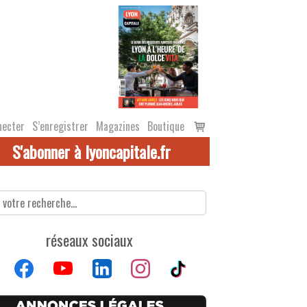
Voir
necter
S’enregistrer
Magazines
Boutique
le
S'abonner à lyoncapitale.fr
panier
réseaux sociaux