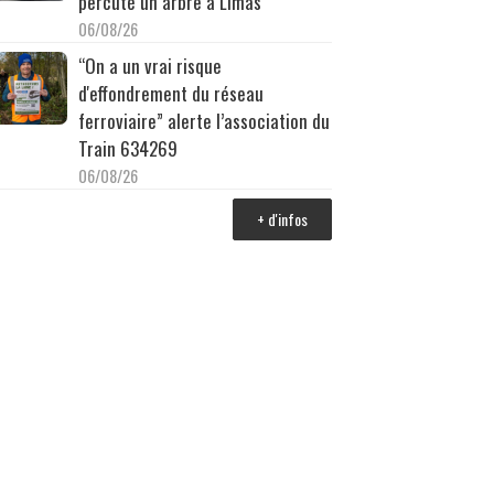
percuté un arbre à Limas
06/08/26
“On a un vrai risque
d'effondrement du réseau
ferroviaire” alerte l’association du
Train 634269
06/08/26
+ d'infos