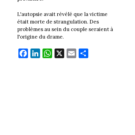
L'autopsie avait révélé que la victime
était morte de strangulation. Des
problèmes au sein du couple seraient à
l'origine du drame.
Fa
Li
W
X
E
Pa
ce
nk
ha
m
rt
bo
ed
ts
ail
ag
ok
In
Ap
er
p