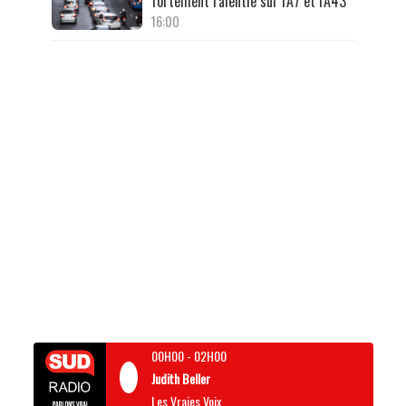
fortement ralentie sur l'A7 et l'A43
16:00
00H00
-
02H00
Judith Beller
Les Vraies Voix