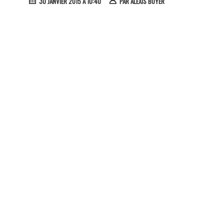
30 JANVIER 2015 À 10:40
PAR
ALEXIS BOYER