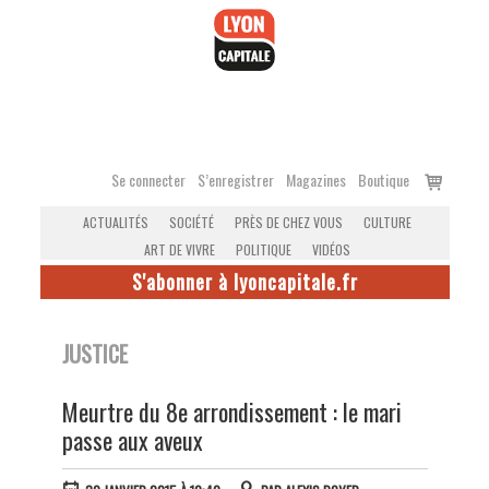
Accéder
au
contenu
Voir
Se connecter
S’enregistrer
Magazines
Boutique
le
ACTUALITÉS
SOCIÉTÉ
PRÈS DE CHEZ VOUS
CULTURE
panier
ART DE VIVRE
POLITIQUE
VIDÉOS
S'abonner à lyoncapitale.fr
JUSTICE
Meurtre du 8e arrondissement : le mari
passe aux aveux