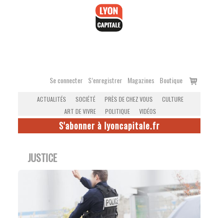
Accéder
au
contenu
Voir
Se connecter
S’enregistrer
Magazines
Boutique
le
ACTUALITÉS
SOCIÉTÉ
PRÈS DE CHEZ VOUS
CULTURE
panier
ART DE VIVRE
POLITIQUE
VIDÉOS
S'abonner à lyoncapitale.fr
JUSTICE