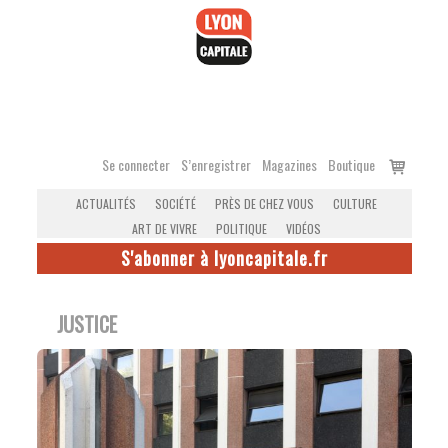
Accéder
au
contenu
Voir
Se connecter
S’enregistrer
Magazines
Boutique
le
ACTUALITÉS
SOCIÉTÉ
PRÈS DE CHEZ VOUS
CULTURE
panier
ART DE VIVRE
POLITIQUE
VIDÉOS
S'abonner à lyoncapitale.fr
JUSTICE