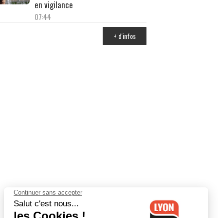
en vigilance
07:44
+ d'infos