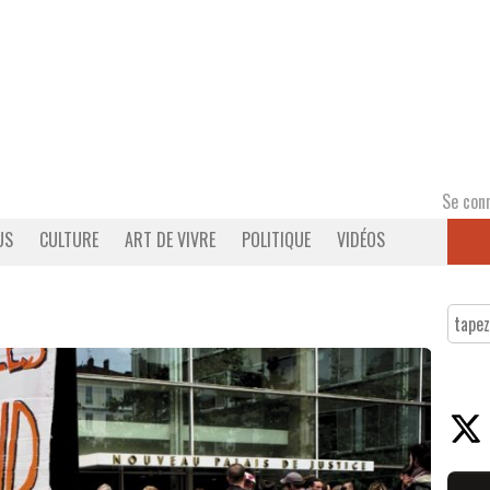
Se con
US
CULTURE
ART DE VIVRE
POLITIQUE
VIDÉOS