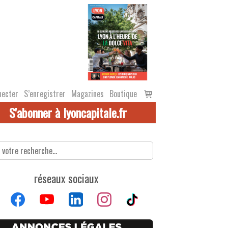
Voir
necter
S’enregistrer
Magazines
Boutique
le
S'abonner à lyoncapitale.fr
panier
réseaux sociaux