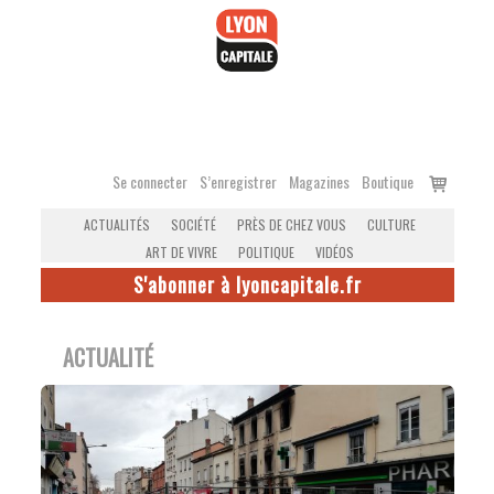
Accéder
au
contenu
Voir
Se connecter
S’enregistrer
Magazines
Boutique
le
ACTUALITÉS
SOCIÉTÉ
PRÈS DE CHEZ VOUS
CULTURE
panier
ART DE VIVRE
POLITIQUE
VIDÉOS
S'abonner à lyoncapitale.fr
ACTUALITÉ