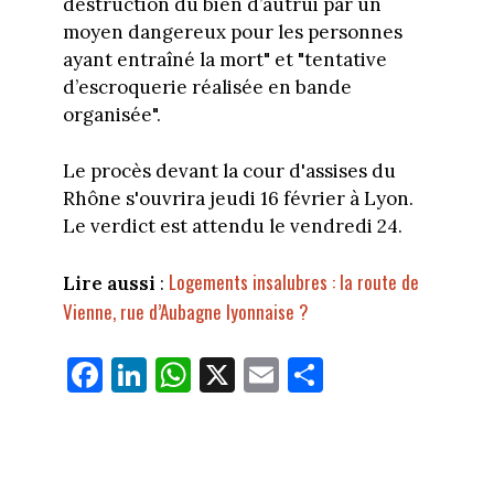
destruction du bien d’autrui par un
moyen dangereux pour les personnes
ayant entraîné la mort" et "tentative
d’escroquerie réalisée en bande
organisée".
Le procès devant la cour d'assises du
Rhône s'ouvrira jeudi 16 février à Lyon.
Le verdict est attendu le vendredi 24.
Logements insalubres : la route de
Lire aussi
:
Vienne, rue d’Aubagne lyonnaise ?
Fa
Li
W
X
E
Pa
ce
nk
ha
m
rt
bo
ed
ts
ail
ag
ok
In
Ap
er