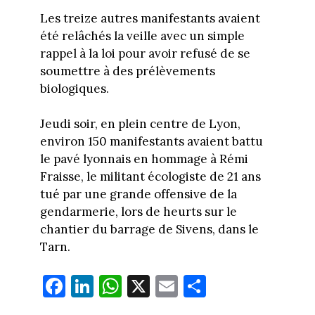
Les treize autres manifestants avaient
été relâchés la veille avec un simple
rappel à la loi pour avoir refusé de se
soumettre à des prélèvements
biologiques.
Jeudi soir, en plein centre de Lyon,
environ 150 manifestants avaient battu
le pavé lyonnais en hommage à Rémi
Fraisse, le militant écologiste de 21 ans
tué par une grande offensive de la
gendarmerie, lors de heurts sur le
chantier du barrage de Sivens, dans le
Tarn.
Fa
Li
W
X
E
Pa
ce
nk
ha
m
rt