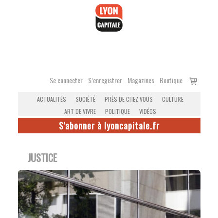
Accéder
au
contenu
Voir
Se connecter
S’enregistrer
Magazines
Boutique
le
ACTUALITÉS
SOCIÉTÉ
PRÈS DE CHEZ VOUS
CULTURE
panier
ART DE VIVRE
POLITIQUE
VIDÉOS
S'abonner à lyoncapitale.fr
JUSTICE