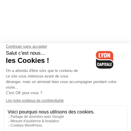
Contactez-nous
-
Mentions légales
-
CGV
-
Politique de
confidentialité
-
Gestion des cookies
-
Lyon Capitale TV
-
Archives
Lyon Capitale