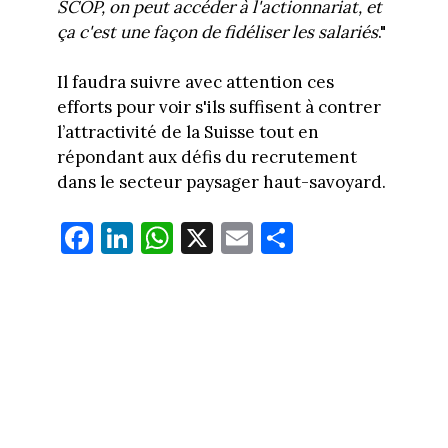
SCOP, on peut accéder à l'actionnariat, et
ça c'est une façon de fidéliser les salariés
."
Il faudra suivre avec attention ces
efforts pour voir s'ils suffisent à contrer
l’attractivité de la Suisse tout en
répondant aux défis du recrutement
dans le secteur paysager haut-savoyard.
Fa
Li
W
X
E
Pa
ce
nk
ha
m
rt
bo
ed
ts
ail
ag
ok
In
Ap
er
p