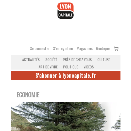
Accéder
au
contenu
Voir
Se connecter
S’enregistrer
Magazines
Boutique
le
ACTUALITÉS
SOCIÉTÉ
PRÈS DE CHEZ VOUS
CULTURE
panier
ART DE VIVRE
POLITIQUE
VIDÉOS
S'abonner à lyoncapitale.fr
ECONOMIE