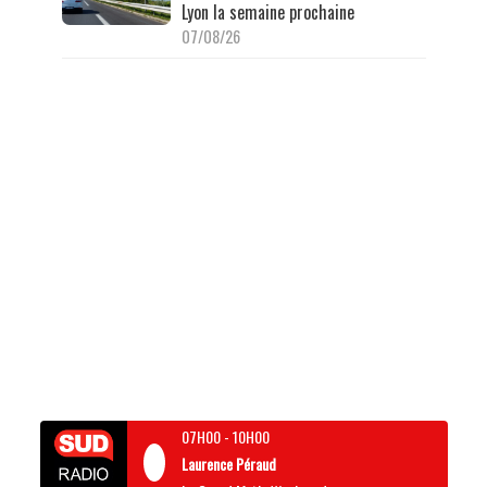
Lyon la semaine prochaine
07/08/26
07H00
-
10H00
Laurence Péraud