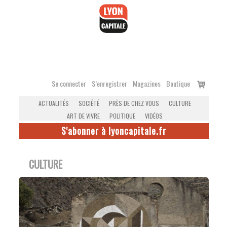
Accéder
au
contenu
Voir
Se connecter
S’enregistrer
Magazines
Boutique
le
ACTUALITÉS
SOCIÉTÉ
PRÈS DE CHEZ VOUS
CULTURE
panier
ART DE VIVRE
POLITIQUE
VIDÉOS
S'abonner à lyoncapitale.fr
CULTURE