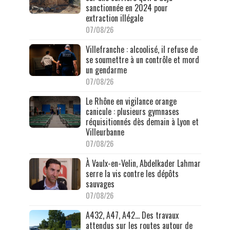
sanctionnée en 2024 pour
extraction illégale
07/08/26
Villefranche : alcoolisé, il refuse de
se soumettre à un contrôle et mord
un gendarme
07/08/26
Le Rhône en vigilance orange
canicule : plusieurs gymnases
réquisitionnés dès demain à Lyon et
Villeurbanne
07/08/26
À Vaulx-en-Velin, Abdelkader Lahmar
serre la vis contre les dépôts
sauvages
07/08/26
A432, A47, A42… Des travaux
attendus sur les routes autour de