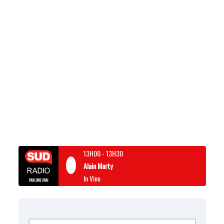
13H00
-
13H30
Alain Marty
In Vino