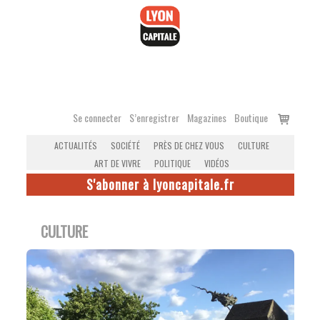
Accéder
au
contenu
Voir
Se connecter
S’enregistrer
Magazines
Boutique
le
ACTUALITÉS
SOCIÉTÉ
PRÈS DE CHEZ VOUS
CULTURE
panier
ART DE VIVRE
POLITIQUE
VIDÉOS
S'abonner à lyoncapitale.fr
CULTURE