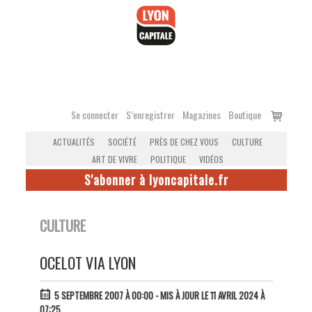
Accéder
au
contenu
Voir
Se connecter
S’enregistrer
Magazines
Boutique
le
ACTUALITÉS
SOCIÉTÉ
PRÈS DE CHEZ VOUS
CULTURE
panier
ART DE VIVRE
POLITIQUE
VIDÉOS
S'abonner à lyoncapitale.fr
CULTURE
OCELOT VIA LYON
5 SEPTEMBRE 2007 À 00:00
- MIS À JOUR LE 11 AVRIL 2024 À
07:25