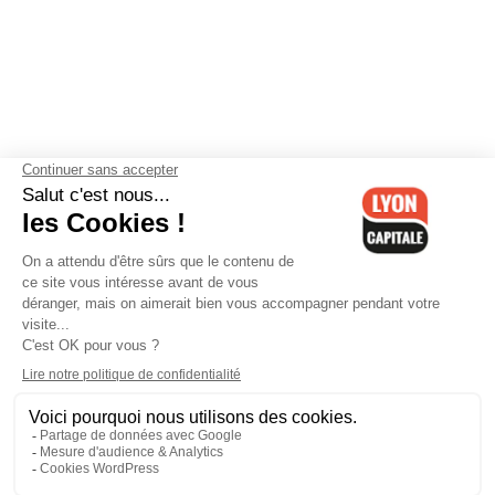
Contactez-nous
-
Mentions légales
-
CGV
-
Politique de
confidentialité
-
Gestion des cookies
-
Lyon Capitale TV
-
Archives
Lyon Capitale