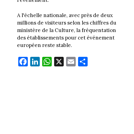
l'événement.
A l'échelle nationale, avec près de deux
millions de visiteurs selon les chiffres du
ministère de la Culture, la fréquentation
des établissements pour cet événement
européen reste stable.
Fa
Li
W
X
E
Pa
ce
nk
ha
m
rt
bo
ed
ts
ail
ag
ok
In
Ap
er
p