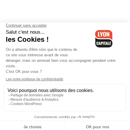
Contactez-nous
-
Mentions légales
-
CGV
-
Politique de
confidentialité
-
Gestion des cookies
-
Lyon Capitale TV
-
Archives
Lyon Capitale
Lyon Capitale - 51 avenue Maréchal Foch - CS 40091 - 69456 Lyon
Cedex 06