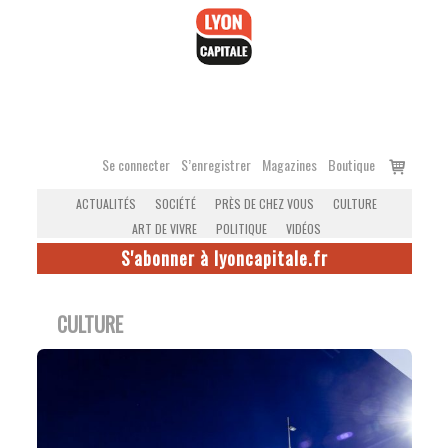
Accéder
au
contenu
Voir
Se connecter
S’enregistrer
Magazines
Boutique
le
ACTUALITÉS
SOCIÉTÉ
PRÈS DE CHEZ VOUS
CULTURE
panier
ART DE VIVRE
POLITIQUE
VIDÉOS
S'abonner à lyoncapitale.fr
CULTURE