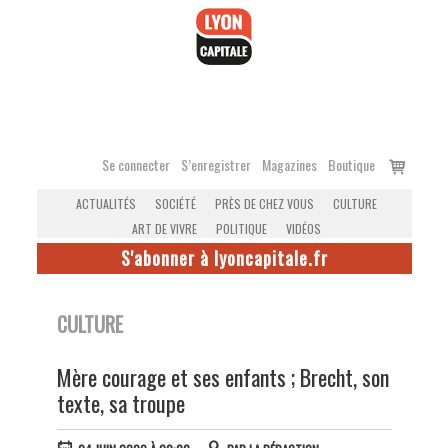
Accéder
au
contenu
Voir
Se connecter
S’enregistrer
Magazines
Boutique
le
ACTUALITÉS
SOCIÉTÉ
PRÈS DE CHEZ VOUS
CULTURE
panier
ART DE VIVRE
POLITIQUE
VIDÉOS
S'abonner à lyoncapitale.fr
CULTURE
Mère courage et ses enfants ; Brecht, son
texte, sa troupe