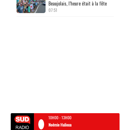
Beaujolais, l’heure était à la fête
07:51
10H00
-
13H00
Noémie Halioua