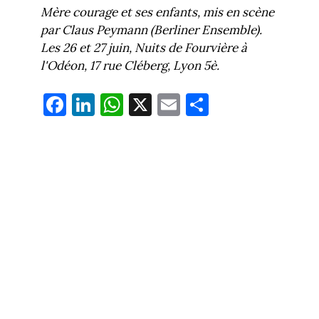
Mère courage et ses enfants, mis en scène
par Claus Peymann (Berliner Ensemble).
Les 26 et 27 juin, Nuits de Fourvière à
l'Odéon, 17 rue Cléberg, Lyon 5è.
Fa
Li
W
X
E
Pa
ce
nk
ha
m
rt
bo
ed
ts
ail
ag
ok
In
Ap
er
p