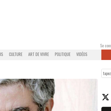
Se con
US
CULTURE
ART DE VIVRE
POLITIQUE
VIDÉOS