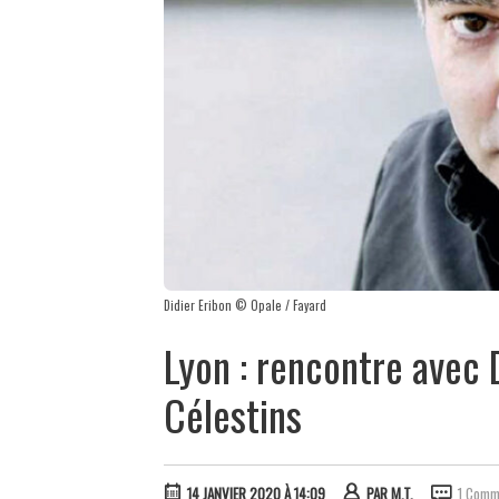
Didier Eribon © Opale / Fayard
Lyon : rencontre avec 
Célestins
14 JANVIER 2020 À 14:09
PAR
M.T.
1 Comm