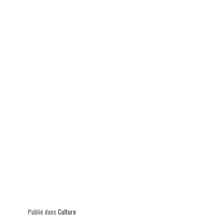
ok
In
Ap
er
p
Publié dans
Culture