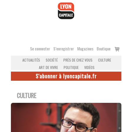
Accéder
au
contenu
Voir
Se connecter
S’enregistrer
Magazines
Boutique
le
ACTUALITÉS
SOCIÉTÉ
PRÈS DE CHEZ VOUS
CULTURE
panier
ART DE VIVRE
POLITIQUE
VIDÉOS
S'abonner à lyoncapitale.fr
CULTURE