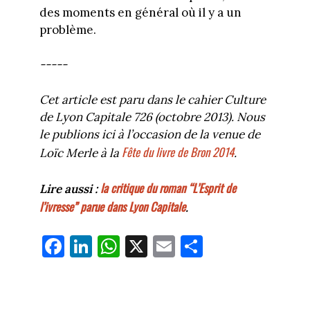
des moments en général où il y a un
problème.
-----
Cet article est paru dans le cahier Culture
de Lyon Capitale 726 (octobre 2013). Nous
le publions ici à l’occasion de la venue de
Fête du livre de Bron 2014
Loïc Merle à la
.
la critique du roman “L’Esprit de
Lire aussi :
l’ivresse” parue dans Lyon Capitale
.
Fa
Li
W
X
E
Pa
ce
nk
ha
m
rt
bo
ed
ts
ail
ag