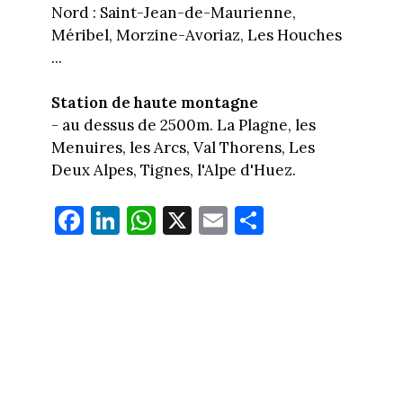
Nord : Saint-Jean-de-Maurienne,
Méribel, Morzine-Avoriaz, Les Houches
...
Station de haute montagne
- au dessus de 2500m. La Plagne, les
Menuires, les Arcs, Val Thorens, Les
Deux Alpes, Tignes, l'Alpe d'Huez.
Fa
Li
W
X
E
Pa
ce
nk
ha
m
rt
bo
ed
ts
ail
ag
ok
In
Ap
er
p