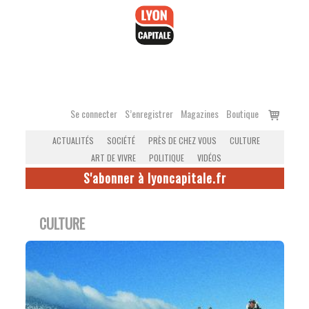
Accéder
au
contenu
Voir
Se connecter
S’enregistrer
Magazines
Boutique
le
ACTUALITÉS
SOCIÉTÉ
PRÈS DE CHEZ VOUS
CULTURE
panier
ART DE VIVRE
POLITIQUE
VIDÉOS
S'abonner à lyoncapitale.fr
CULTURE