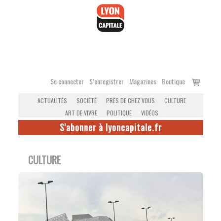
Accéder
au
contenu
Voir
Se connecter
S’enregistrer
Magazines
Boutique
le
ACTUALITÉS
SOCIÉTÉ
PRÈS DE CHEZ VOUS
CULTURE
panier
ART DE VIVRE
POLITIQUE
VIDÉOS
S'abonner à lyoncapitale.fr
CULTURE