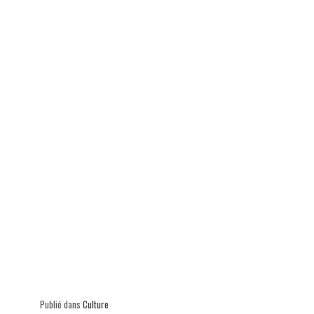
ok
In
Ap
er
p
Publié dans
Culture