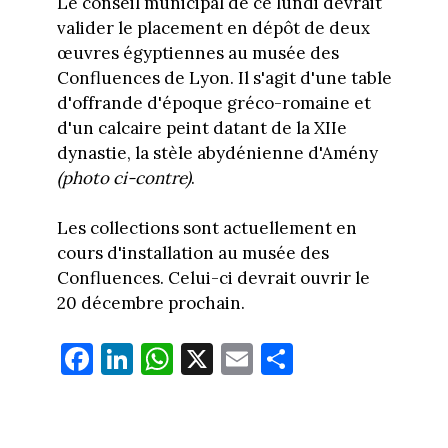
Le conseil municipal de ce lundi devrait
valider le placement en dépôt de deux
œuvres égyptiennes au musée des
Confluences de Lyon. Il s'agit d'une table
d'offrande d'époque gréco-romaine et
d'un calcaire peint datant de la XIIe
dynastie, la stèle abydénienne d'Amény
(photo ci-contre)
.
Les collections sont actuellement en
cours d'installation au musée des
Confluences. Celui-ci devrait ouvrir le
20 décembre prochain.
Fa
Li
W
X
E
Pa
ce
nk
ha
m
rt
bo
ed
ts
ail
ag