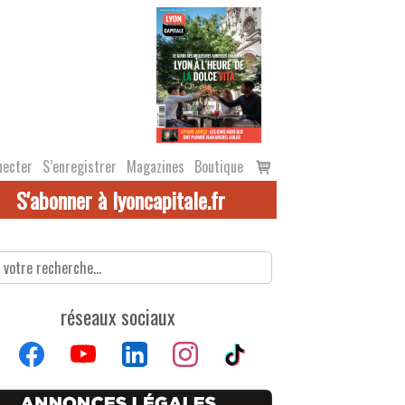
Voir
necter
S’enregistrer
Magazines
Boutique
le
S'abonner à lyoncapitale.fr
panier
réseaux sociaux