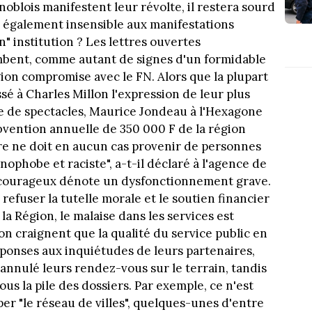
noblois manifestent leur révolte, il restera sourd
il également insensible aux manifestations
" institution ? Les lettres ouvertes
mbent, comme autant de signes d'un formidable
gion compromise avec le FN. Alors que la plupart
ssé à Charles Millon l'expression de leur plus
le de spectacles, Maurice Jondeau à l'Hexagone
bvention annuelle de 350 000 F de la région
re ne doit en aucun cas provenir de personnes
nophobe et raciste", a-t-il déclaré à l'agence de
u courageux dénote un dysfonctionnement grave.
refuser la tutelle morale et le soutien financier
 la Région, le malaise dans les services est
on craignent que la qualité du service public en
éponses aux inquiétudes de leurs partenaires,
nnulé leurs rendez-vous sur le terrain, tandis
us la pile des dossiers. Par exemple, ce n'est
r "le réseau de villes", quelques-unes d'entre